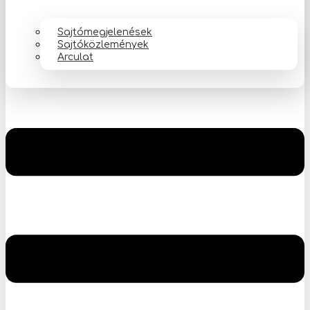
Sajtómegjelenések
Sajtóközlemények
Arculat