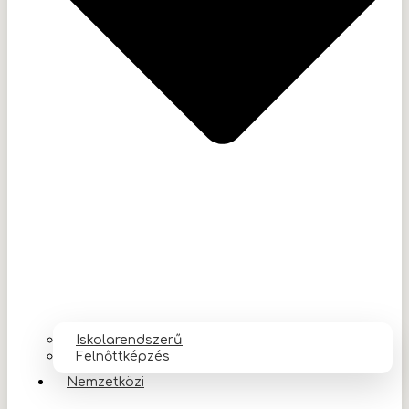
Iskolarendszerű
Felnőttképzés
Nemzetközi