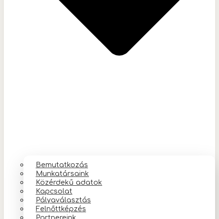
Bemutatkozás
Munkatársaink
Közérdekű adatok
Kapcsolat
Pályaválasztás
Felnőttképzés
Partnereink