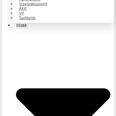
Vizsgaközpont
ÁKK
VP
Tudástár
Hírek