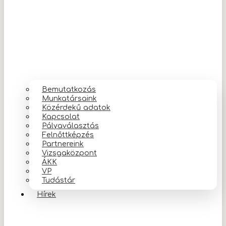
Bemutatkozás
Munkatársaink
Közérdekű adatok
Kapcsolat
Pályaválasztás
Felnőttképzés
Partnereink
Vizsgaközpont
ÁKK
VP
Tudástár
Hírek