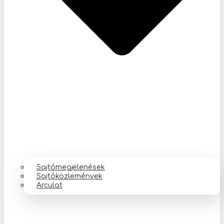
Sajtómegjelenések
Sajtóközlemények
Arculat